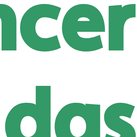
ncer
das