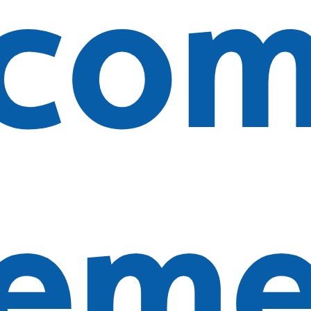
 co
rem