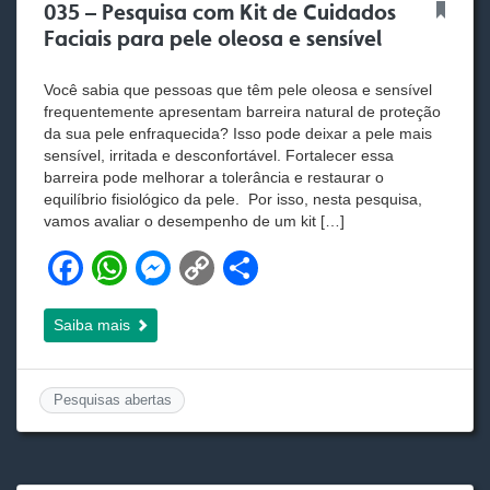
035 – Pesquisa com Kit de Cuidados
Faciais para pele oleosa e sensível
Você sabia que pessoas que têm pele oleosa e sensível
frequentemente apresentam barreira natural de proteção
da sua pele enfraquecida? Isso pode deixar a pele mais
sensível, irritada e desconfortável. Fortalecer essa
barreira pode melhorar a tolerância e restaurar o
equilíbrio fisiológico da pele. Por isso, nesta pesquisa,
vamos avaliar o desempenho de um kit […]
F
W
M
C
S
a
h
e
o
h
Saiba mais
c
at
ss
p
ar
e
s
e
y
e
b
A
n
Li
Pesquisas abertas
o
p
g
n
o
p
er
k