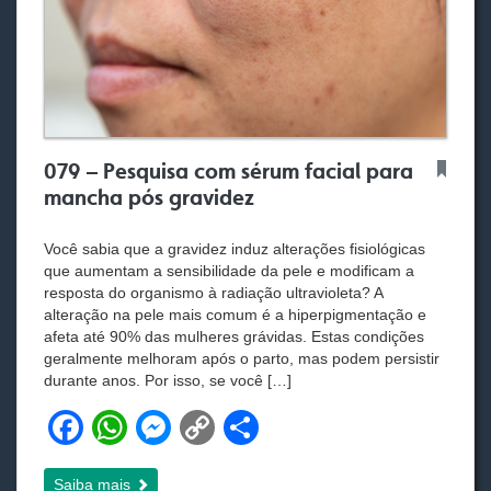
079 – Pesquisa com sérum facial para
mancha pós gravidez
Você sabia que a gravidez induz alterações fisiológicas
que aumentam a sensibilidade da pele e modificam a
resposta do organismo à radiação ultravioleta? A
alteração na pele mais comum é a hiperpigmentação e
afeta até 90% das mulheres grávidas. Estas condições
geralmente melhoram após o parto, mas podem persistir
durante anos. Por isso, se você […]
F
W
M
C
S
a
h
e
o
h
Saiba mais