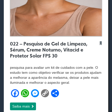
022 – Pesquisa de Gel de Limpeza,
Sérum, Creme Noturno, Vitacid e
Protetor Solar FPS 30
pesquisa para avaliar um kit de cuidados com a pele. O
estudo tem como objetivo verificar se os produtos ajudam
a melhorar a aparência do melasma, deixar a pele mais
iluminada e melhorar o aspecto geral.
F
W
M
C
S
a
h
e
o
h
Saiba mais
c
at
ss
p
ar