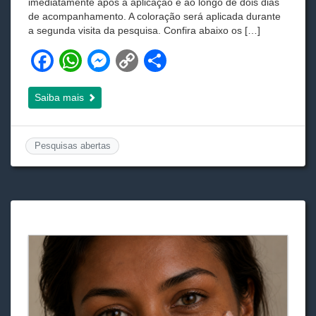
imediatamente após a aplicação e ao longo de dois dias
de acompanhamento. A coloração será aplicada durante
a segunda visita da pesquisa. Confira abaixo os […]
F
W
M
C
S
a
h
e
o
h
Saiba mais
c
at
ss
p
ar
e
s
e
y
e
b
A
n
Li
Pesquisas abertas
o
p
g
n
o
p
er
k
k