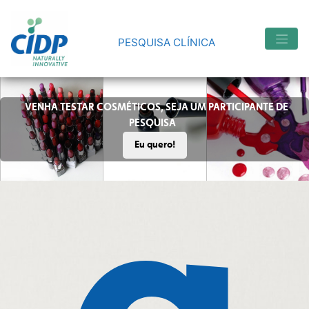
Skip
to
content
PESQUISA CLÍNICA
VENHA TESTAR COSMÉTICOS, SEJA UM PARTICIPANTE DE
PESQUISA
Eu quero!