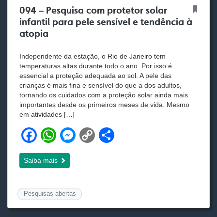
094 – Pesquisa com protetor solar
infantil para pele sensível e tendência à
atopia
Independente da estação, o Rio de Janeiro tem
temperaturas altas durante todo o ano. Por isso é
essencial a proteção adequada ao sol. A pele das
crianças é mais fina e sensível do que a dos adultos,
tornando os cuidados com a proteção solar ainda mais
importantes desde os primeiros meses de vida. Mesmo
em atividades […]
F
W
M
C
S
a
h
e
o
h
Saiba mais
c
at
ss
p
ar
e
s
e
y
e
b
A
n
Li
Pesquisas abertas
o
p
g
n