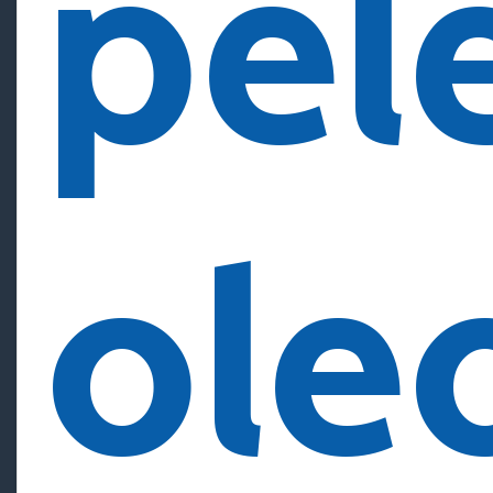
pel
ole