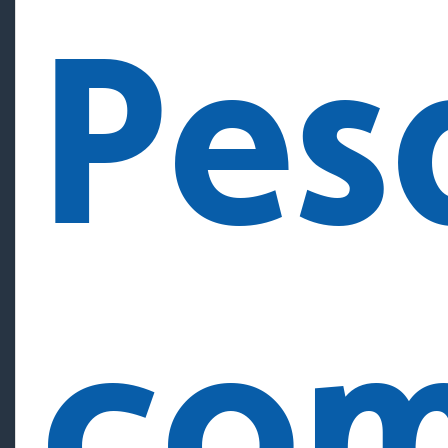
Pes
com