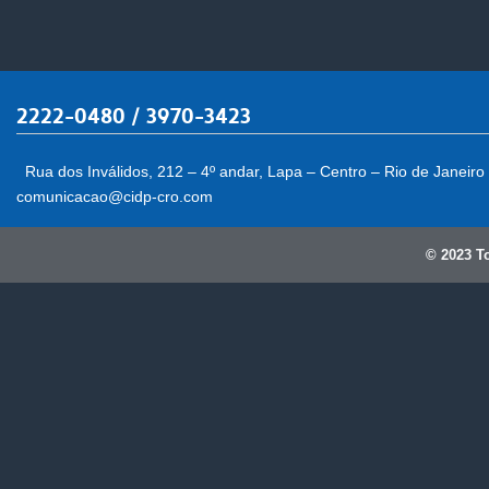
k
2222-0480 / 3970-3423
Rua dos Inválidos, 212 – 4º andar, Lapa – Centro – Rio de Janeiro
comunicacao@cidp-cro.com
© 2023 T