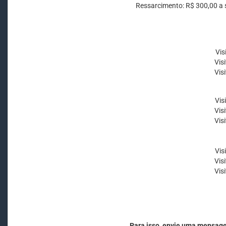
Ressarcimento: R$ 300,00 a 
Vi
Vis
Vis
Vi
Vis
Vis
Vi
Vis
Vis
Para isso, envie uma mensag